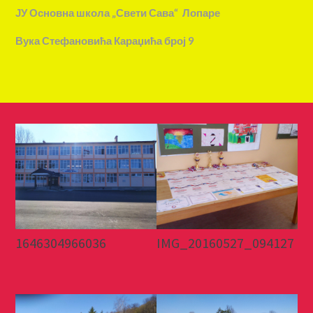
ЈУ Основна школа „Свети Сава“ Лопаре
Вука Стефановића Караџића број 9
1646304966036
IMG_20160527_094127