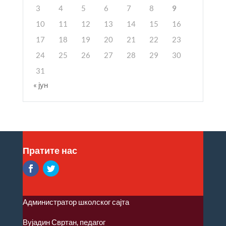
3
4
5
6
7
8
9
10
11
12
13
14
15
16
17
18
19
20
21
22
23
24
25
26
27
28
29
30
31
« јун
Пратите нас
Администратор школског сајта
Вујадин Свртан, педагог