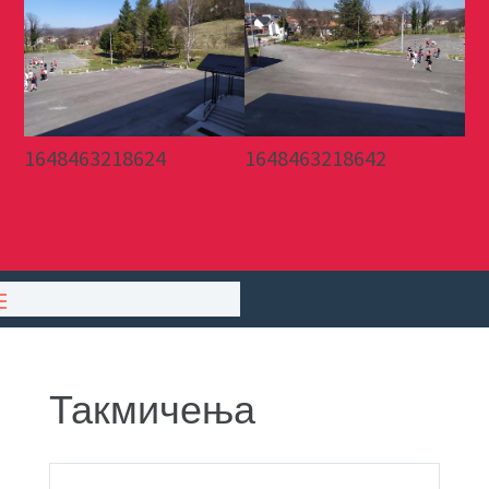
1648463218624
1648463218642
Такмичења