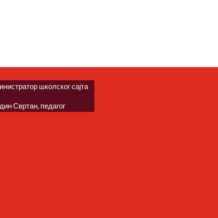
инистратор школског сајта
дин Свртан, педагог