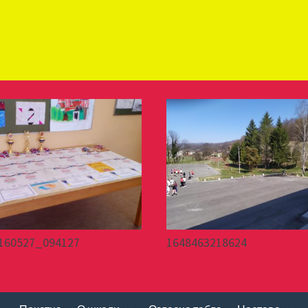
160527_094127
1648463218624