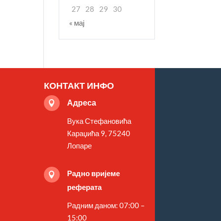
27
28
29
30
« мај
КОНТАКТ ИНФО
Адреса

Вука Стефановића
Караџића 9, 75240
Лопаре
Радно вријеме

реферата
Радним даном: 07:00 –
15:00