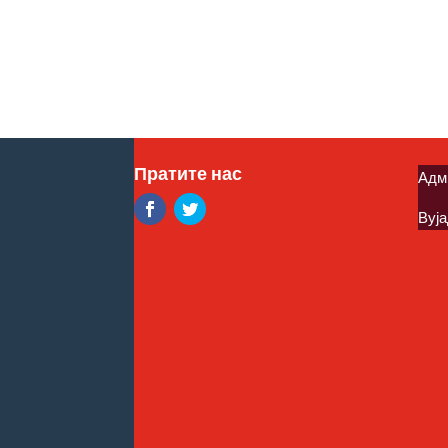
Пратите нас
Адм
Вуја