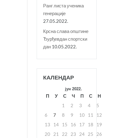
Ранг листа ученика
генерације
27.05.2022.
Крсна слава општине
Ђурђевдан спортски
дан
10.05.2022.
КАЛЕНДАР
јун 2022.
П
У
С
Ч
П
С
Н
1
2
3
4
5
6
7
8
9
10
11
12
13
14
15
16
17
18
19
20
21
22
23
24
25
26