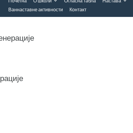
Почетна
О школи
Огласна табла
Настава
Ваннаставне активности
Контакт
генерације
ерације