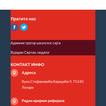
Пратите нас
Администратор школског сајта
Вујадин Свртан, педагог
КОНТАКТ ИНФО
Адреса

Вука Стефановића Караџића 9, 75240
Лопаре
Радно вријеме реферата
