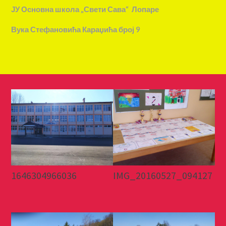
ЈУ Основна школа „Свети Сава“ Лопаре
Вука Стефановића Караџића број 9
1646304966036
IMG_20160527_094127