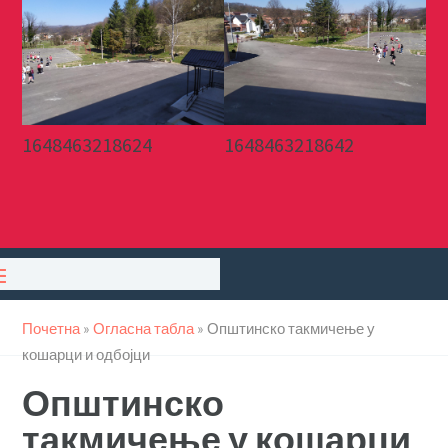
1648463218624
1648463218642
Почетна
»
Огласна табла
»
Општинско такмичење у
кошарци и одбојци
Општинско
такмичење у кошарци