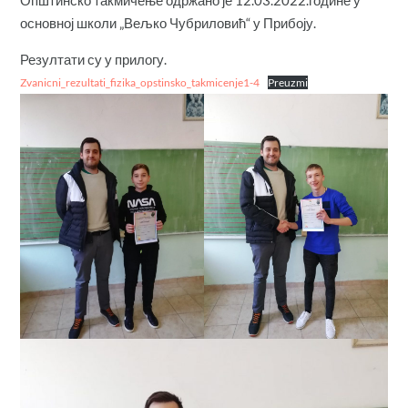
Општинско такмичење одржано је 12.03.2022.године у
основној школи „Вељко Чубриловић“ у Прибоју.
Резултати су у прилогу.
Zvanicni_rezultati_fizika_opstinsko_takmicenje1-4
Preuzmi