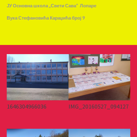
ЈУ Основна школа „Свети Сава“ Лопаре
Вука Стефановића Караџића број 9
1646304966036
IMG_20160527_094127