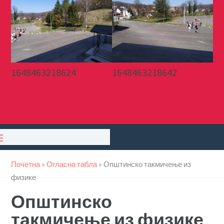
1648463218624
1648463218642
Почетна
»
Огласна табла
»
Општинско такмичење из
физике
Општинско
такмичење из физике