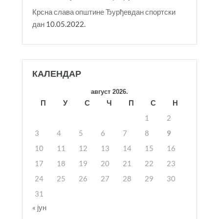
Крсна слава општине Ђурђевдан спортски
дан
10.05.2022.
КАЛЕНДАР
август 2026.
П
У
С
Ч
П
С
Н
1
2
3
4
5
6
7
8
9
10
11
12
13
14
15
16
17
18
19
20
21
22
23
24
25
26
27
28
29
30
31
« јун