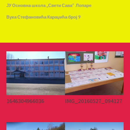
ЈУ Основна школа „Свети Сава“ Лопаре
Вука Стефановића Караџића број 9
1646304966036
IMG_20160527_094127