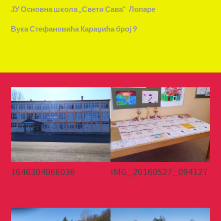
ЈУ Основна школа „Свети Сава“ Лопаре
Вука Стефановића Караџића број 9
1646304966036
IMG_20160527_094127