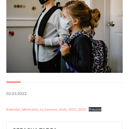
02.03.2022.
Kalendar_takmicenja_za_osnovnu_skolu_2021_2022
Preuzmi