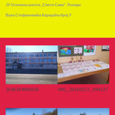
ЈУ Основна школа „Свети Сава“ Лопаре
Вука Стефановића Караџића број 9
1646304966036
IMG_20160527_094127