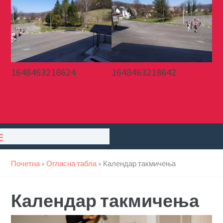
1648463218624
1648463218642
Почетна
»
Огласна табла
»
Календар такмичења
Календар такмичења