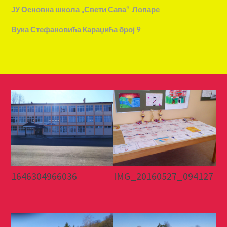
ЈУ Основна школа „Свети Сава“ Лопаре
Вука Стефановића Караџића број 9
1646304966036
IMG_20160527_094127