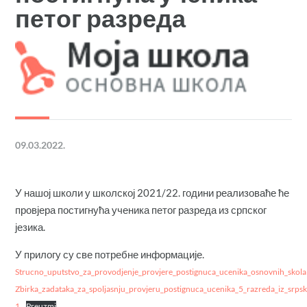
петог разреда
09.03.2022.
У нашој школи у школској 2021/22. години реализоваће ће
провјера постигнућа ученика петог разреда из српског
језика.
У прилогу су све потребне информације.
Strucno_uputstvo_za_provodjenje_provjere_postignuca_ucenika_osnovnih_skola
Zbirka_zadataka_za_spoljasnju_provjeru_postignuca_ucenika_5_razreda_iz_srps
1
Preuzmi